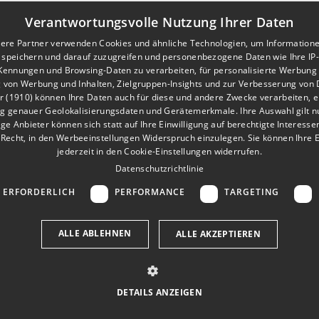
MySports
Verantwortungsvolle Nutzung Ihrer Daten
Finion FairPay
ere Partner verwenden Cookies und ähnliche Technologien, um Information
 speichern und darauf zuzugreifen und personenbezogene Daten wie Ihre IP
RECHTLICHES
Kennungen und Browsing-Daten zu verarbeiten, für personalisierte Werbung 
Impressum
von Werbung und Inhalten, Zielgruppen-Insights und zur Verbesserung von 
r (1910)
können Ihre Daten auch für diese und andere Zwecke verarbeiten, ei
Datenschutzerklärung
g genauer Geolokalisierungsdaten und Gerätemerkmale. Ihre Auswahl gilt nu
ige Anbieter können sich statt auf Ihre Einwilligung auf berechtigte Interessen
Cookies
Recht, in den
Werbeeinstellungen
Widerspruch einzulegen. Sie können Ihre E
jederzeit in den
Cookie-Einstellungen
widerrufen.
Datenschutzrichtlinie
 ERFORDERLICH
PERFORMANCE
TARGETING
ALLE ABLEHNEN
ALLE AKZEPTIEREN
DETAILS ANZEIGEN