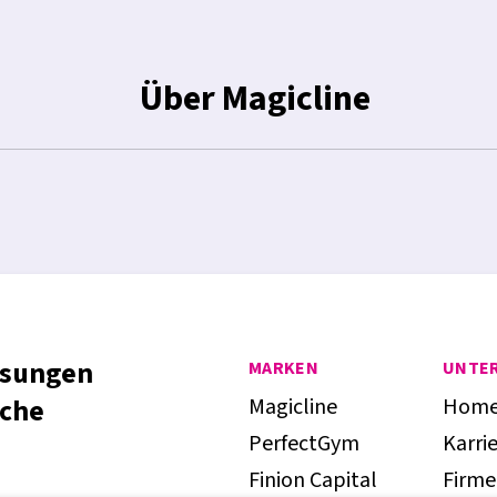
Über Magicline
ösungen
MARKEN
UNTE
Magicline
Hom
nche
PerfectGym
Karri
Finion Capital
Firme