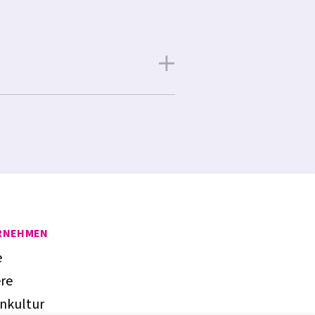
RNEHMEN
e
ere
nkultur